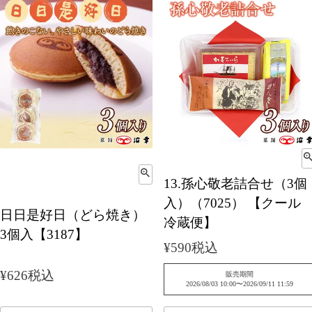
13.孫心敬老詰合せ（3個
入）（7025） 【クール
日日是好日（どら焼き）
冷蔵便】
3個入【3187】
¥
590
税込
¥
626
税込
販売期間
2026/08/03 10:00
〜
2026/09/11 11:59