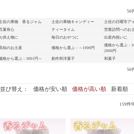
56
土佐の果物 香るジャム
土佐の果物キャンディー
土佐の日曜市ア
百菓有心
ティータイム
営業訪問へのお
お供え物に
毎日のおやつに
出産内祝いに
価格から選ぶ：10
高知のお土産
価格から選ぶ：～1000円
2000円
価格から選ぶ：3001円～
創作和洋菓子
和菓子
56
並び替え
価格が安い順
価格が高い順
新着順
159
件