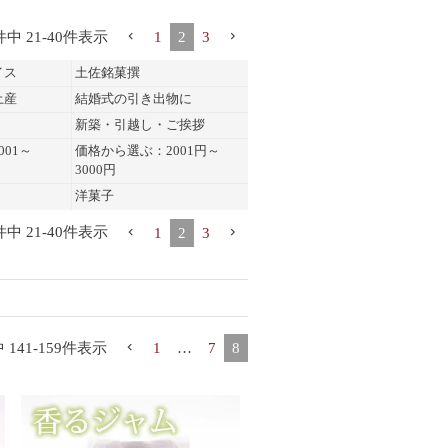
件中
21
-
40
件表示
1
2
3
イス
土佐銘菓撰
土産
結婚式の引き出物に
新築・引越し・ご挨拶
01～
価格から選ぶ：2001円～
3000円
洋菓子
件中
21
-
40
件表示
1
2
3
中
141
-
159
件表示
1
…
7
8