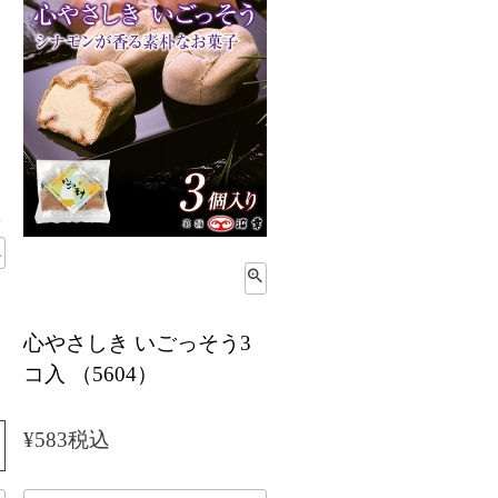
心やさしき いごっそう3
コ入 （5604）
¥
583
税込