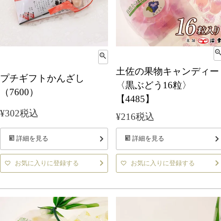
土佐の果物キャンディー
プチギフトかんざし
〈黒ぶどう16粒〉
（7600）
【4485】
¥
302
税込
¥
216
税込
詳細を見る
詳細を見る
お気に入りに登録する
お気に入りに登録する