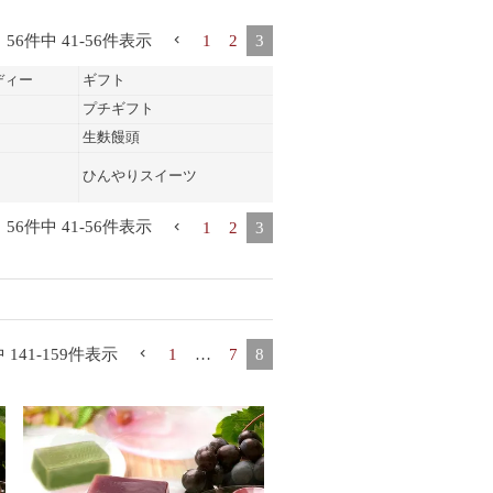
56
件中
41
-
56
件表示
1
2
3
ディー
ギフト
プチギフト
生麩饅頭
ひんやりスイーツ
56
件中
41
-
56
件表示
1
2
3
中
141
-
159
件表示
1
…
7
8