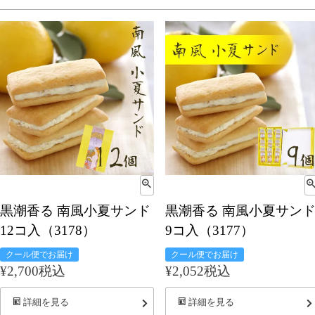
黒潮香る 南風小夏サンド
黒潮香る 南風小夏サン
12コ入（3178）
9コ入（3177）
クール便でお届け
クール便でお届け
¥
2,700
税込
¥
2,052
税込
詳細を見る
詳細を見る