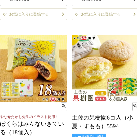
お気に入りに登録する
お気に入りに登録する
土佐の果樹園6コ入（小
やなせたかし先生のイラスト使用！
ぼくらはみんないきてい
夏・すもも）5594
る（18個入）
クール便でお届け