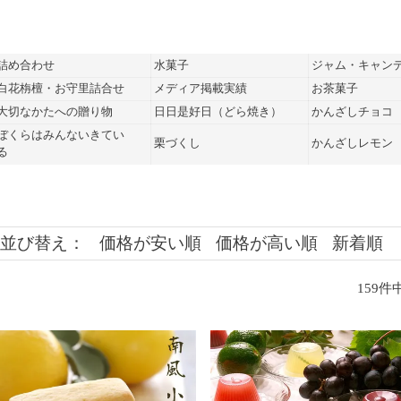
詰め合わせ
水菓子
ジャム・キャン
白花栴檀・お守里詰合せ
メディア掲載実績
お茶菓子
大切なかたへの贈り物
日日是好日（どら焼き）
かんざしチョコ
ぼくらはみんないきてい
栗づくし
かんざしレモン
る
並び替え
価格が安い順
価格が高い順
新着順
159
件