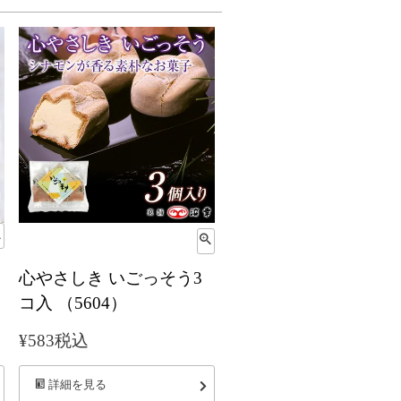
ド
心やさしき いごっそう3
コ入 （5604）
¥
583
税込
詳細を見る