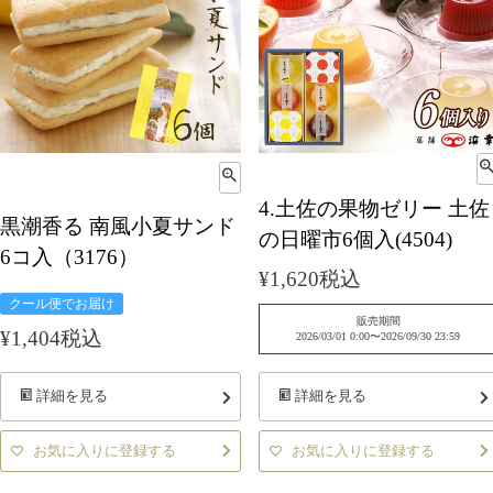
4.土佐の果物ゼリー 土佐
黒潮香る 南風小夏サンド
の日曜市6個入(4504)
6コ入（3176）
¥
1,620
税込
クール便でお届け
販売期間
¥
1,404
税込
2026/03/01 0:00
〜
2026/09/30 23:59
詳細を見る
詳細を見る
お気に入りに登録する
お気に入りに登録する