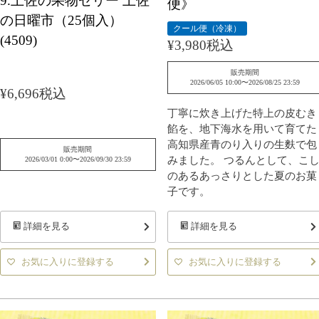
9.土佐の果物ゼリー 土佐
便》
の日曜市（25個入）
クール便（冷凍）
(4509)
¥
3,980
税込
販売期間
2026/06/05 10:00
〜
2026/08/25 23:59
¥
6,696
税込
丁寧に炊き上げた特上の皮むき
餡を、地下海水を用いて育てた
高知県産青のり入りの生麩で包
販売期間
みました。 つるんとして、こ
2026/03/01 0:00
〜
2026/09/30 23:59
のあるあっさりとした夏のお菓
子です。
詳細を見る
詳細を見る
お気に入りに登録する
お気に入りに登録する