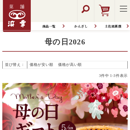
HOME
商品一覧│オンラインショップ
ギフト
母の日2026
商品一覧
かんざし
土佐銘菓撰
母の日2026
並び替え
価格が安い順
価格が高い順
新着順
3
件中
1
-
3
件表示