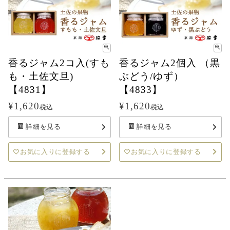
香るジャム2コ入(すも
香るジャム2個入 （黒
も・土佐文旦)
ぶどう/ゆず）
【4831】
【4833】
¥
1,620
¥
1,620
税込
税込
詳細を見る
詳細を見る
お気に入りに登録する
お気に入りに登録する