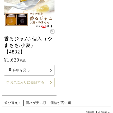
香るジャム2個入（や
まもも/小夏）
【4832】
¥
1,620
税込
詳細を見る
お気に入りに登録する
並び替え
価格が安い順
価格が高い順
新着順
3
件中
1
-
3
件表示