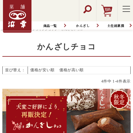
商品一覧
かんざし
土佐銘菓撰
HOME
商品一覧│オンラインショップ
かんざしチョコ
かんざしチョコ
並び替え
価格が安い順
価格が高い順
新着順
4
件中
1
-
4
件表示