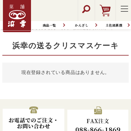
土佐の果物ジャム
土佐の果物
キャンディー
商品一覧
かんざし
土佐銘菓撰
水菓子
HOME
商品一覧│オンラインショップ
ギフト
浜幸の送るクリスマスケーキ
春夏限定
カテゴリー
土佐の日曜市
土佐の日曜市アイス
浜幸の送るクリスマスケーキ
ゼリー詰め合わせ
アイス詰め合わせ
香る山桃ゼリー
香る直七ゼリー
現在登録されている商品はありません。
香る小夏ゼリー
本生 水ようかん
西山きんとき水ようかん