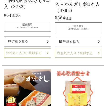
土佐銘菓 かんざし4コ
入＋かんざし飴1本入
入（3782）
（3783）
¥
648
税込
¥
864
税込
販売期間
販売期間
2023/05/31 15:00
〜
2023/05/31 15:00
〜
詳細を見る
詳細を見る
お気に入りに登録する
お気に入りに登録する