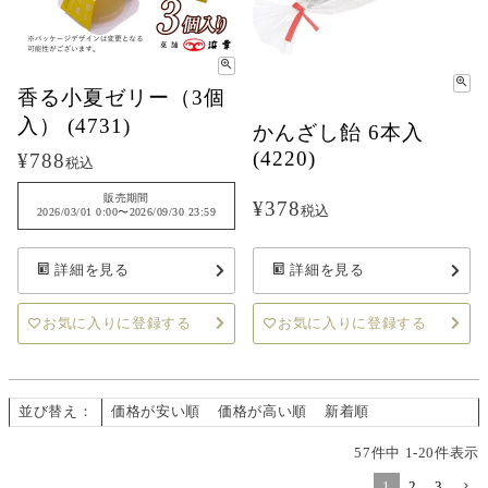
香る小夏ゼリー（3個
入） (4731)
かんざし飴 6本入
(4220)
¥
788
税込
販売期間
¥
378
税込
2026/03/01 0:00
〜
2026/09/30 23:59
詳細を見る
詳細を見る
お気に入りに登録する
お気に入りに登録する
並び替え
価格が安い順
価格が高い順
新着順
57
件中
1
-
20
件表示
1
2
3