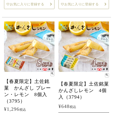
お気に入りに登録する
お気に入りに登録する
【春夏限定】土佐銘
【春夏限定】土佐銘菓
菓 かんざし プレー
かんざしレモン 4個
ン・レモン 8個入
入（3794）
（3795）
¥
648
税込
¥
1,296
税込