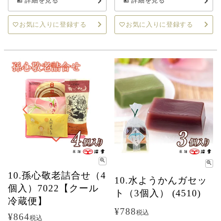
詳細を見る
詳細を見る
お気に入りに登録する
お気に入りに登録する
10.孫心敬老詰合せ（4
10.水ようかんガセッ
個入）7022【クール
ト（3個入） (4510)
冷蔵便】
¥
788
税込
¥
864
税込