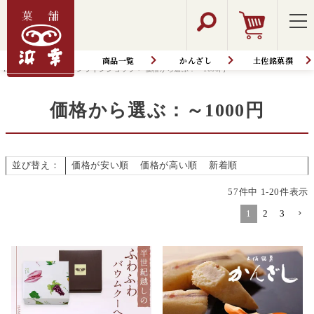
商品一覧
かんざし
土佐銘菓撰
HOME
商品一覧│オンラインショップ
価格から選ぶ：～1000円
価格から選ぶ：～1000円
並び替え
価格が安い順
価格が高い順
新着順
57
件中
1
-
20
件表示
1
2
3