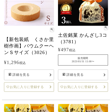
土佐銘菓 かんざし3コ
【新包装紙 くさか里
（3781）
樹作画】バウムクーヘ
¥
497
税込
ンＳサイズ（3026）
販売期間
¥
1,296
2023/05/31 15:00
〜
税込
詳細を見る
詳細を見る
お気に入りに登録する
お気に入りに登録する