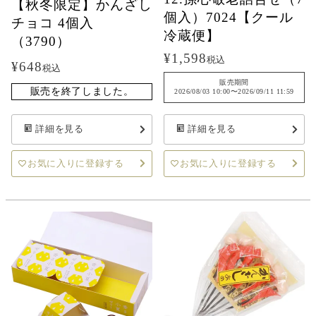
【秋冬限定】かんざし
個入）7024【クール
チョコ 4個入
冷蔵便】
（3790）
¥
1,598
税込
¥
648
税込
販売期間
販売を終了しました。
2026/08/03 10:00
〜
2026/09/11 11:59
詳細を見る
詳細を見る
お気に入りに登録する
お気に入りに登録する