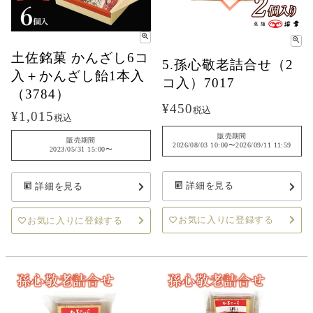
土佐銘菓 かんざし6コ
5.孫心敬老詰合せ（2
入＋かんざし飴1本入
コ入）7017
（3784）
¥
450
税込
¥
1,015
税込
販売期間
販売期間
2026/08/03 10:00
〜
2026/09/11 11:59
2023/05/31 15:00
〜
詳細を見る
詳細を見る
お気に入りに登録する
お気に入りに登録する