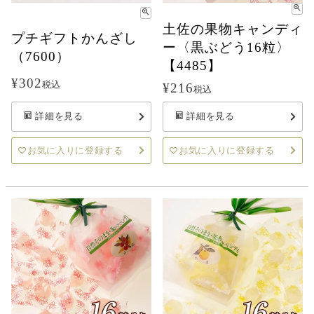
土佐の果物キャンディ
プチギフトかんざし
ー〈黒ぶどう16粒〉
（7600）
【4485】
¥
302
税込
¥
216
税込
詳細を見る
詳細を見る
お気に入りに登録する
お気に入りに登録する