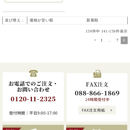
並び替え
価格が安い順
価格が高い順
新着順
159
件中
141
-
159
件表示
1
…
7
8