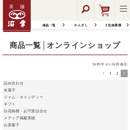
商品一覧
かんざし
土佐銘菓撰
HOME
商品一覧│オンラインショップ
商品一覧│オンラインショップ
56
件中
41
-
56
件表示
1
2
3
詰め合わせ
水菓子
ジャム・キャンディー
ギフト
白花栴檀・お守里詰合せ
メディア掲載実績
お茶菓子