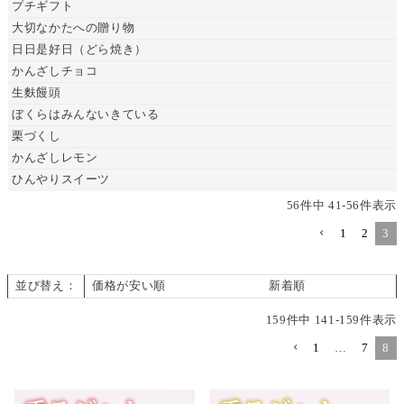
プチギフト
大切なかたへの贈り物
日日是好日（どら焼き）
かんざしチョコ
生麩饅頭
ぼくらはみんないきている
栗づくし
かんざしレモン
ひんやりスイーツ
56
件中
41
-
56
件表示
1
2
3
並び替え
価格が安い順
価格が高い順
新着順
159
件中
141
-
159
件表示
1
…
7
8