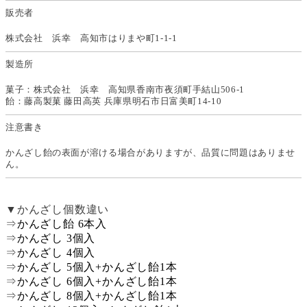
販売者
株式会社 浜幸 高知市はりまや町1-1-1
製造所
菓子：株式会社 浜幸 高知県香南市夜須町手結山506-1
飴：藤高製菓 藤田高英 兵庫県明石市日富美町14-10
注意書き
かんざし飴の表面が溶ける場合がありますが、品質に問題はありませ
ん。
▼かんざし個数違い
⇒
かんざし飴 6本入
⇒
かんざし 3個入
⇒
かんざし 4個入
⇒
かんざし 5個入+かんざし飴1本
⇒
かんざし 6個入+かんざし飴1本
⇒
かんざし 8個入+かんざし飴1本