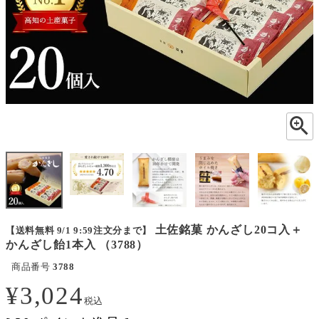
土佐銘菓 かんざし20コ入＋
【送料無料 9/1 9:59注文分まで】
かんざし飴1本入 （3788）
商品番号
3788
¥
3,024
税込