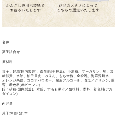
名称
菓子詰合せ
原材料
菓子：砂糖(国内製造)、白生餡(手芒豆)、小麦粉、マーガリン、卵、加
糖卵黄、水飴、柚子果皮、みりん、もち米粉、全粉乳、海洋深層水、
オレンジ果皮、ココアパウダー、醸造アルコール、食塩／グリシン､重
曹、着色料(赤ピーマン)
飴：砂糖(国内製造)、水飴、すもも果汁／酸味料、香料、着色料(アカ
ダイコン)
内容量
菓子20個+飴1本