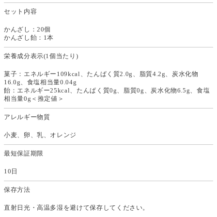
セット内容
かんざし：20個
かんざし飴：1本
栄養成分表示(1個当たり)
菓子：エネルギー109kcal、たんぱく質2.0g、脂質4.2g、炭水化物
16.0g、食塩相当量0.04g
飴：エネルギー25kcal、たんぱく質0g、脂質0g、炭水化物6.5g、食塩
相当量0g＜推定値＞
アレルギー物質
小麦、卵、乳、オレンジ
最短保証期限
10日
保存方法
直射日光・高温多湿を避けて保存してください。