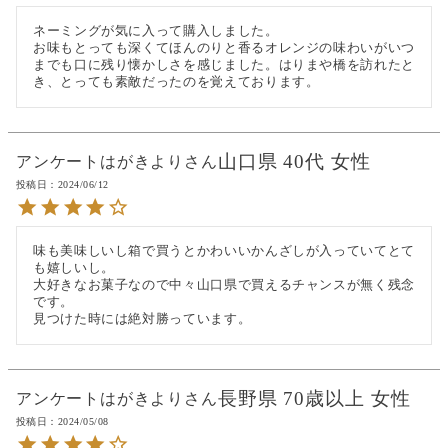
ネーミングが気に入って購入しました。

お味もとっても深くてほんのりと香るオレンジの味わいがいつ
までも口に残り懐かしさを感じました。はりまや橋を訪れたと
き、とっても素敵だったのを覚えております。
山口県
40代
女性
アンケートはがきより
投稿日
2024/06/12
味も美味しいし箱で買うとかわいいかんざしが入っていてとて
も嬉しいし。

大好きなお菓子なので中々山口県で買えるチャンスが無く残念
です。

見つけた時には絶対勝っています。
長野県
70歳以上
女性
アンケートはがきより
投稿日
2024/05/08