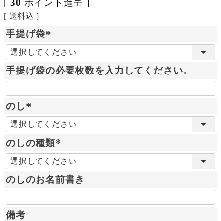
[
30
ポイント進呈 ]
送料込
手提げ袋
(
必
手提げ袋の必要枚数を入力してください。
須
)
のし
(
必
のしの種類
須
)
(
必
のしのお名前書き
須
)
備考