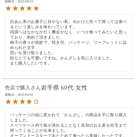
投稿日
2025/08/15
白あん系のお菓子に目がない私。出かけた先々で買っては食べ
るという楽しみを味わっています。

四国へはなかなか行く機会がなく、いつか食べてみたいと思っ
ており、初めて頂きました。

柚子の香りが絶妙で、焼き印、パッケージ、リーフレットに込
められた文字…

思いを受け取りました。

飴もとても可愛いですね。かんざしも気に入りました。

また購入したいです。
岩手県
60代
女性
売店で購入
投稿日
2025/03/01
パッケージの絵に惹かれて「かんざし」の商品を手に取り購入
しました。

スーツケース内で箱が潰れることなく高知のお土産を自宅まで
持ってくることが出来ました。

オーブントースターであたためて食べたら美味しかったです。
