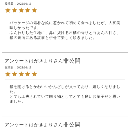
投稿日
2025/08/15
パッケージの素朴な絵に惹かれて初めて食べましたが、大変美
味しかったです。

ふんわりした生地に、鼻に抜ける柑橘の香りと白あんの甘さ、
箱の裏面にある故事と併せて楽しく頂きました。
非公開
アンケートはがきより
投稿日
2025/08/15
箱を開けるとかわいいかんざしが入っており、嬉しくなりまし
た。

とても工夫されていて贈り物としてとても良いお菓子だと思い
ました。
非公開
アンケートはがきより