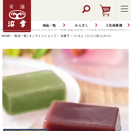
商品一覧
かんざし
土佐銘菓撰
HOME
商品一覧│オンラインショップ
本生 水ようかん
14.水ようかん12個入(4514)
HOME
商品一覧│オンラインショップ
水菓子
14.水ようかん12個入(4514)