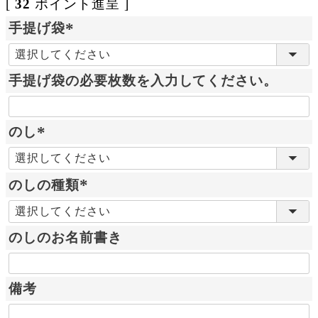
[
32
ポイント進呈 ]
手提げ袋
(
必
手提げ袋の必要枚数を入力してください。
須
)
のし
(
必
のしの種類
須
)
(
必
のしのお名前書き
須
)
備考