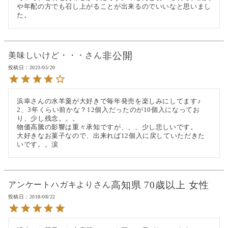
や年配の方でも召し上がることが出来るのでいいなと思いまし
た。
非公開
美味しいけど・・・
投稿日
2023/05/20
浜幸さんの水羊羹が大好きで毎年発売を楽しみにしてます♪

2、3年くらい前かな？12個入だったのが10個入になってお
り、少し残念。。。

物価高騰の影響は重々承知ですが、、、少し悲しいです。

大好きなお菓子なので、出来れば12個入に戻していただきた
いです。。涙
高知県
70歳以上
女性
アンケートハガキより
投稿日
2018/08/22