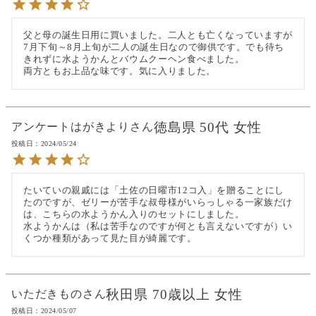
父と母の誕生日用に買いました。二人とも亡くなっていますが
7月下旬～8月上旬が二人の誕生日なので御供です。でも待ち
きれずに水ようかんとバウムクーヘン食べました。

両方ともお上品な味です。気に入りました。
徳島県
50代
女性
アンケートはがきより
投稿日
2024/05/24
たいていの親戚には「土佐の日曜市12コ入」を贈ることにし
たのですが、ゼリーが苦手な叔母様がいらっしゃる一家族だけ
は、こちらの水ようかん入りのセットにしました。

水ようかんは（私は苦手なのですが何とも言えないですが）い
くつか種類があって見た目が綺麗です。
秋田県
70歳以上
女性
いただきもの
投稿日
2024/05/07