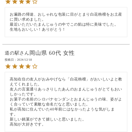
お遍路の帰途、おしゃれな包装に目がとまり白花栴檀をお土産
に買い求めました。

最近いただいたまんじゅうの中でこの餡は特に美味でした。

生地もおいしい！ありがとう！
岡山県
60代
女性
道の駅
投稿日
2024/12/18
高知在住の友人がおみやげなら「白花栴檀」がおいしいよと教
えてくれました。

友人の言葉通りあっさりしたあんのおまんじゅうがとてもおい
しかったです。

お菓子の名前のシロバナセンダンとおまんじゅうの味、姿がよ
く合っていて素敵な命名だなと思いました。

私が高知に住んでいた40年前にはなかったような気がしま
す。

新しい銘菓ができて嬉しいと思いました。

高知が大好きです。