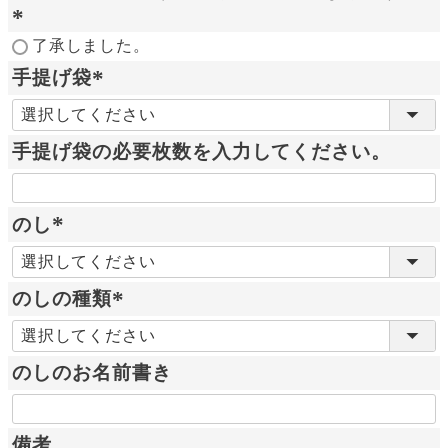
(
了承しました。
必
手提げ袋
須
(
)
必
手提げ袋の必要枚数を入力してください。
須
)
のし
(
必
のしの種類
須
)
(
必
のしのお名前書き
須
)
備考