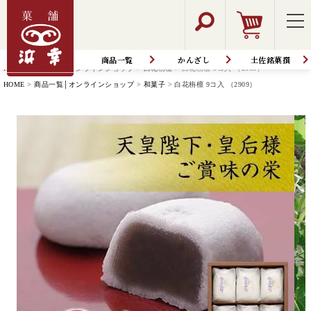
商品一覧
かんざし
土佐銘菓撰
HOME
商品一覧│オンラインショップ
白花栴檀
白花栴檀 9コ入 （2909）
HOME
商品一覧│オンラインショップ
和菓子
白花栴檀 9コ入 （2909）