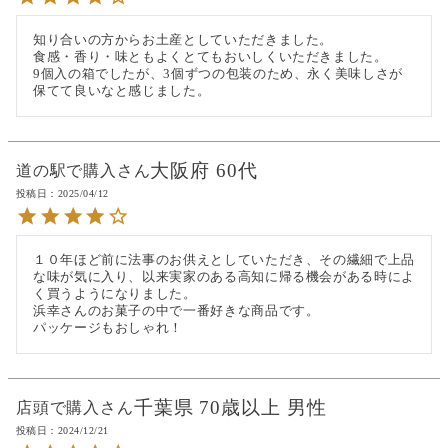
知り合いの方からお土産としていただきました。

食感・香り・味ともよくとてもおいしくいただきました。

9個入の箱でしたが、3個ずつの包装のため、永く美味しさが
保てて良いなと感じました。
大阪府
60代
道の駅で購入
投稿日
2025/04/12
１０年ほど前に法事のお供えとしていただき、その繊細で上品
な味が気に入り、以来実家のある高知に帰る機会がある時によ
く買うようになりました。

浜幸さんのお菓子の中で一番好きな商品です。

パッケージもおしゃれ！
千葉県
70歳以上
男性
店頭で購入
投稿日
2024/12/21