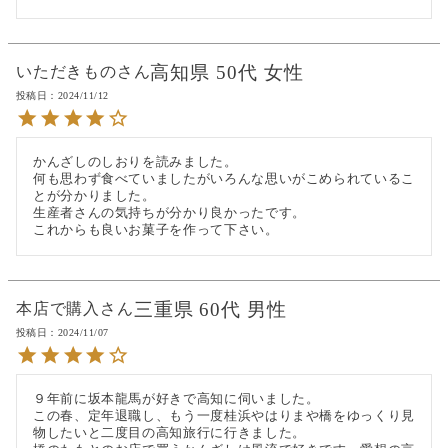
高知県
50代
女性
いただきもの
投稿日
2024/11/12
かんざしのしおりを読みました。

何も思わず食べていましたがいろんな思いがこめられているこ
とが分かりました。

生産者さんの気持ちが分かり良かったです。

これからも良いお菓子を作って下さい。
三重県
60代
男性
本店で購入
投稿日
2024/11/07
９年前に坂本龍馬が好きで高知に伺いました。

この春、定年退職し、もう一度桂浜やはりまや橋をゆっくり見
物したいと二度目の高知旅行に行きました。
