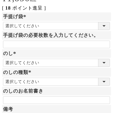
税込
[
18
ポイント進呈 ]
手提げ袋
(
必
手提げ袋の必要枚数を入力してください。
須
)
のし
(
必
のしの種類
須
)
(
必
のしのお名前書き
須
)
備考