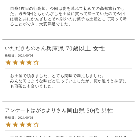
自身4度目の行高知。今回は妻を連れて初めての高知旅行でし
た。過去3回ともかんざしを土産に買って帰っていたので今回
は妻と共にかんざしとそれ以外のお菓子も土産として買って帰
ることができ、大変満足でした。
兵庫県
70歳以上
女性
いただきもの
投稿日
2024/09/06
お土産で頂きました、とても美味で満足しました。

みんな同じような味だと思っていましたが、何か違うと抹茶に
も煎茶にも合いました。
岡山県
50代
男性
アンケートはがきより
投稿日
2024/09/03