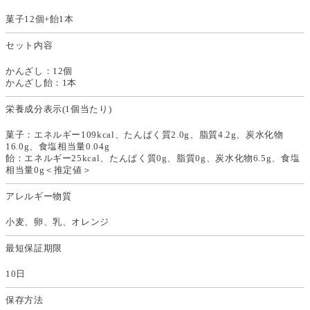
菓子12個+飴1本
セット内容
かんざし：12個
かんざし飴：1本
栄養成分表示(1個当たり)
菓子：エネルギー109kcal、たんぱく質2.0g、脂質4.2g、炭水化物
16.0g、食塩相当量0.04g
飴：エネルギー25kcal、たんぱく質0g、脂質0g、炭水化物6.5g、食塩
相当量0g＜推定値＞
アレルギー物質
小麦、卵、乳、オレンジ
最短保証期限
10日
保存方法