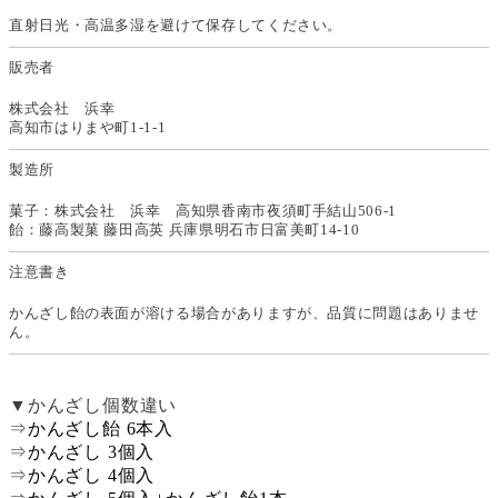
直射日光・高温多湿を避けて保存してください。
販売者
株式会社 浜幸
高知市はりまや町1-1-1
製造所
菓子：株式会社 浜幸 高知県香南市夜須町手結山506-1
飴：藤高製菓 藤田高英 兵庫県明石市日富美町14-10
注意書き
かんざし飴の表面が溶ける場合がありますが、品質に問題はありませ
ん。
▼かんざし個数違い
⇒
かんざし飴 6本入
⇒
かんざし 3個入
⇒
かんざし 4個入