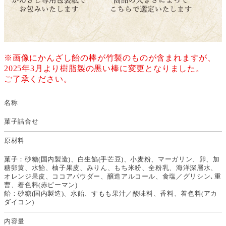
※画像にかんざし飴の棒が竹製のものが含まれますが、
2025年3月より樹脂製の黒い棒に変更となりました。
ご了承ください。
名称
菓子詰合せ
原材料
菓子：砂糖(国内製造)、白生餡(手芒豆)、小麦粉、マーガリン、卵、加
糖卵黄、水飴、柚子果皮、みりん、もち米粉、全粉乳、海洋深層水、
オレンジ果皮、ココアパウダー、醸造アルコール、食塩／グリシン､重
曹、着色料(赤ピーマン)
飴：砂糖(国内製造)、水飴、すもも果汁／酸味料、香料、着色料(アカ
ダイコン)
内容量