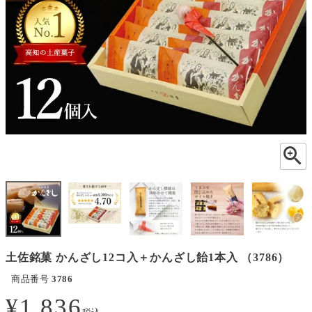
土佐銘菓 かんざし12コ入＋かんざし飴1本入 （3786）
商品番号
3786
¥
1,836