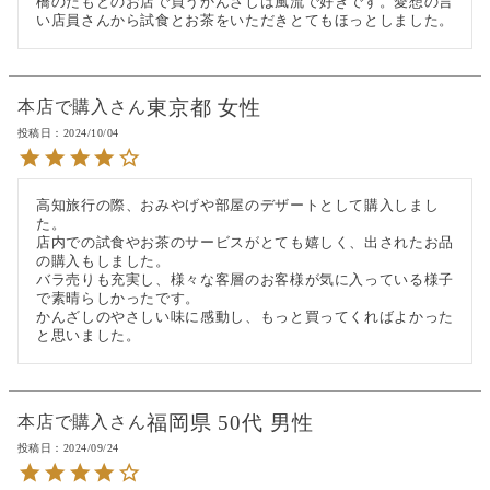
橋のたもとのお店で買うかんざしは風流で好きです。愛想の言
い店員さんから試食とお茶をいただきとてもほっとしました。
東京都
女性
本店で購入
投稿日
2024/10/04
高知旅行の際、おみやげや部屋のデザートとして購入しまし
た。

店内での試食やお茶のサービスがとても嬉しく、出されたお品
の購入もしました。

バラ売りも充実し、様々な客層のお客様が気に入っている様子
で素晴らしかったです。

かんざしのやさしい味に感動し、もっと買ってくればよかった
と思いました。
福岡県
50代
男性
本店で購入
投稿日
2024/09/24