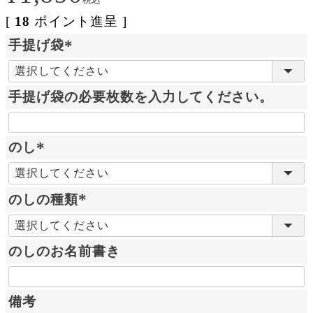
税込
[
18
ポイント進呈 ]
手提げ袋
(
必
手提げ袋の必要枚数を入力してください。
須
)
のし
(
必
のしの種類
須
)
(
必
のしのお名前書き
須
)
備考