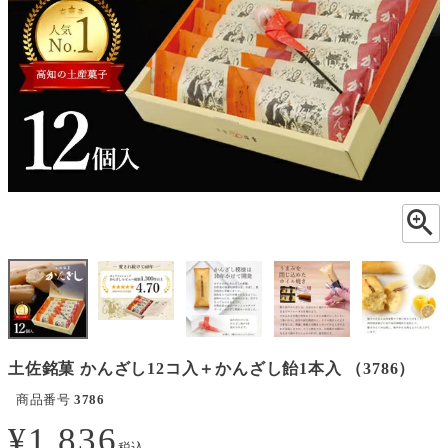
土佐銘菓 かんざし12コ入＋かんざし飴1本入 （3786）
商品番号
3786
¥
1,836