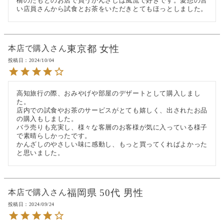
橋のたもとのお店で買うかんざしは風流で好きです。愛想の言
い店員さんから試食とお茶をいただきとてもほっとしました。
東京都
女性
本店で購入
投稿日
2024/10/04
高知旅行の際、おみやげや部屋のデザートとして購入しまし
た。

店内での試食やお茶のサービスがとても嬉しく、出されたお品
の購入もしました。

バラ売りも充実し、様々な客層のお客様が気に入っている様子
で素晴らしかったです。

かんざしのやさしい味に感動し、もっと買ってくればよかった
と思いました。
福岡県
50代
男性
本店で購入
投稿日
2024/09/24