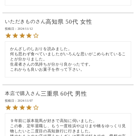
高知県
50代
女性
いただきもの
投稿日
2024/11/12
かんざしのしおりを読みました。

何も思わず食べていましたがいろんな思いがこめられているこ
とが分かりました。

生産者さんの気持ちが分かり良かったです。

これからも良いお菓子を作って下さい。
三重県
60代
男性
本店で購入
投稿日
2024/11/07
９年前に坂本龍馬が好きで高知に伺いました。

この春、定年退職し、もう一度桂浜やはりまや橋をゆっくり見
物したいと二度目の高知旅行に行きました。
