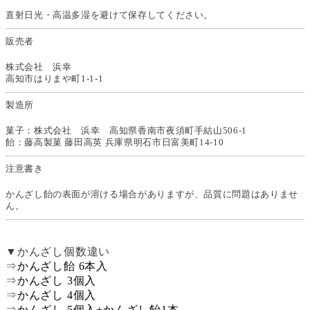
直射日光・高温多湿を避けて保存してください。
販売者
株式会社 浜幸
高知市はりまや町1-1-1
製造所
菓子：株式会社 浜幸 高知県香南市夜須町手結山506-1
飴：藤高製菓 藤田高英 兵庫県明石市日富美町14-10
注意書き
かんざし飴の表面が溶ける場合がありますが、品質に問題はありませ
ん。
▼かんざし個数違い
⇒
かんざし飴 6本入
⇒
かんざし 3個入
⇒
かんざし 4個入
⇒
かんざし 5個入+かんざし飴1本