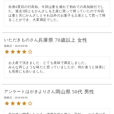
自身4度目の行高知。今回は妻を連れて初めての高知旅行でし
た。過去3回ともかんざしを土産に買って帰っていたので今回
は妻と共にかんざしとそれ以外のお菓子も土産として買って帰
ることができ、大変満足でした。
兵庫県
70歳以上
女性
いただきもの
投稿日
2024/09/06
お土産で頂きました、とても美味で満足しました。

みんな同じような味だと思っていましたが、何か違うと抹茶に
も煎茶にも合いました。
岡山県
50代
男性
アンケートはがきより
投稿日
2024/09/03