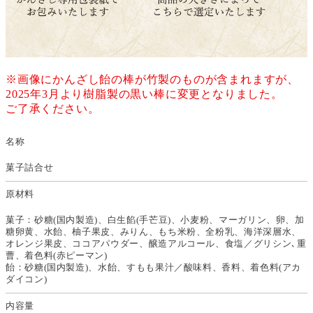
※画像にかんざし飴の棒が竹製のものが含まれますが、
2025年3月より樹脂製の黒い棒に変更となりました。
ご了承ください。
名称
菓子詰合せ
原材料
菓子：砂糖(国内製造)、白生餡(手芒豆)、小麦粉、マーガリン、卵、加
糖卵黄、水飴、柚子果皮、みりん、もち米粉、全粉乳、海洋深層水、
オレンジ果皮、ココアパウダー、醸造アルコール、食塩／グリシン､重
曹、着色料(赤ピーマン)
飴：砂糖(国内製造)、水飴、すもも果汁／酸味料、香料、着色料(アカ
ダイコン)
内容量