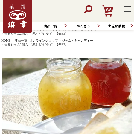
商品一覧
かんざし
土佐銘菓撰
HOME
商品一覧│オンラインショップ
土佐の果物 香るジャム
香るジャム2個入 （黒ぶどう/ゆず）【4833】
HOME
商品一覧│オンラインショップ
ジャム・キャンディー
香るジャム2個入 （黒ぶどう/ゆず）【4833】