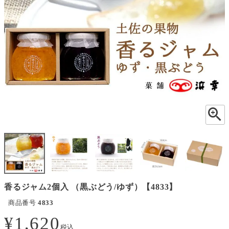
香るジャム2個入 （黒ぶどう/ゆず）【4833】
商品番号
4833
¥
1,620
税込