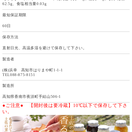
62.5g、食塩相当量0.03g
最短保証期限
60日
保存方法
直射日光、高温多湿を避けて保存して下さい。
製造者
(株)浜幸 高知市はりまや町1-1-1
TEL088-875-8151
製造所
高知県香南市夜須町手結山506-1
●ご注意● 【開封後は要冷蔵】10℃以下で保存して下さ
い。