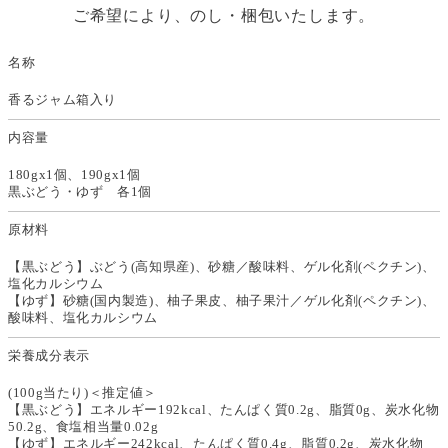
ご希望により、のし・梱包いたします。
名称
香るジャム箱入り
内容量
180gx1個、190gx1個
黒ぶどう・ゆず 各1個
原材料
【黒ぶどう】ぶどう(高知県産)、砂糖／酸味料、ゲル化剤(ペクチン)、
塩化カルシウム
【ゆず】砂糖(国内製造)、柚子果皮、柚子果汁／ゲル化剤(ペクチン)、
酸味料、塩化カルシウム
栄養成分表示
(100g当たり)＜推定値＞
【黒ぶどう】エネルギー192kcal、たんぱく質0.2g、脂質0g、炭水化物
50.2g、食塩相当量0.02g
【ゆず】エネルギー242kcal、たんぱく質0.4g、脂質0.2g、炭水化物