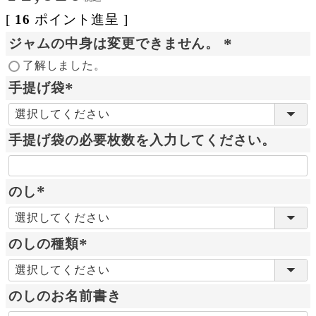
[
16
ポイント進呈 ]
ジャムの中身は変更できません。
(
了解しました。
必
手提げ袋
須
(
)
必
手提げ袋の必要枚数を入力してください。
須
)
のし
(
必
のしの種類
須
)
(
必
のしのお名前書き
須
)