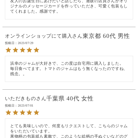
友人のお誕生日にあげたいと話したら、通販の店員さんがオリ
ジナルのメッセージカードを作っていただき、可愛く包装もし
てくれました。感謝です。
東京都
60代
男性
オンラインショップにて購入
投稿日
2023/07/29
浜幸のジャムが大好きで、この度は自宅用に購入しました。

毎日食べてます。トマトのジャムはもう無くなったのですね、
残念。。
千葉県
40代
女性
いただきもの
投稿日
2023/07/01
とても美味しいので、何度もリクエストして、こちらのジャム
をいただいています。

果物柄の包装紙も素敵で、このような絵柄の手ぬぐいなどのグ