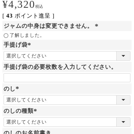
¥
4,320
税込
[
43
ポイント進呈 ]
ジャムの中身は変更できません。
(
了解しました。
必
手提げ袋
須
(
)
必
手提げ袋の必要枚数を入力してください。
須
)
のし
(
必
のしの種類
須
)
(
必
のしのお名前書き
須