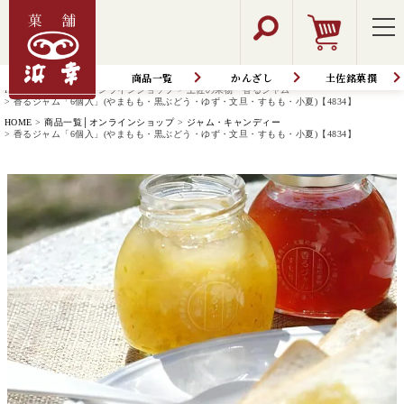
商品一覧
かんざし
土佐銘菓撰
HOME
商品一覧│オンラインショップ
土佐の果物 香るジャム
香るジャム「6個入」(やまもも・黒ぶどう・ゆず・文旦・すもも・小夏)【4834】
HOME
商品一覧│オンラインショップ
ジャム・キャンディー
香るジャム「6個入」(やまもも・黒ぶどう・ゆず・文旦・すもも・小夏)【4834】