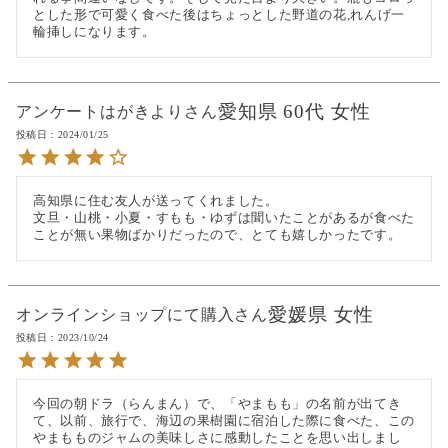
とした形で可愛く食べた後はちょっとした野道の花,れんげ一
輪挿しになります。
愛知県
60代
女性
アンケートはがきより
投稿日
2024/01/25
高知県に住む友人が送ってくれました。

文旦・山桃・小夏・すもも・ゆずは聞いたことがあるが食べた
ことが無い果物ばかりだったので、とても嬉しかったです。
愛媛県
女性
オンラインショップにて購入
投稿日
2023/10/24
今回の朝ドラ（らんまん）で、「やまもも」の名前が出てき
て、以前、旅行で、海辺の果樹園に宿泊した際に食べた、この
やまもものジャムの美味しさに感動したことを思い出しまし