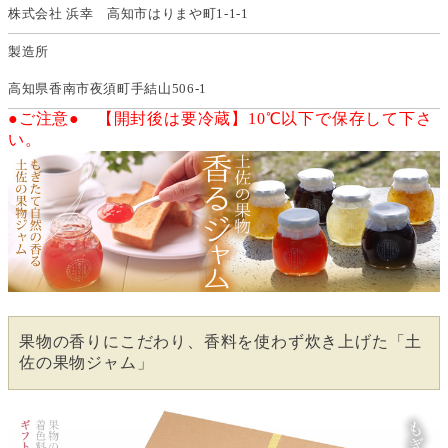
株式会社 浜幸 高知市はりまや町1-1-1
製造所
高知県香南市夜須町手結山506-1
●ご注意● 【開封後は要冷蔵】10℃以下で保存して下さ
い。
果物の香りにこだわり、香料を使わず炊き上げた「土
佐の果物ジャム」