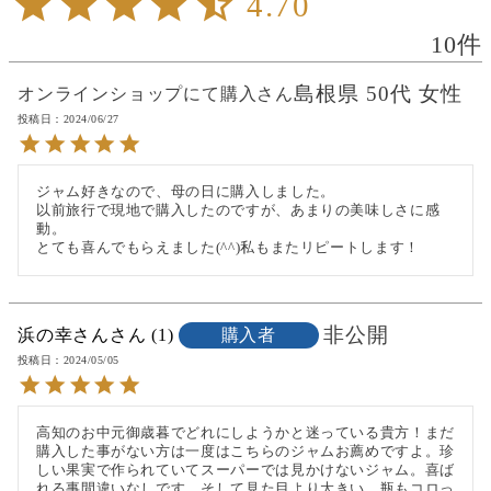
4.70
10
島根県
50代
女性
オンラインショップにて購入
投稿日
2024/06/27
ジャム好きなので、母の日に購入しました。

以前旅行で現地で購入したのですが、あまりの美味しさに感
動。

とても喜んでもらえました(^^)私もまたリピートします！
非公開
浜の幸さん
1
購入者
投稿日
2024/05/05
高知のお中元御歳暮でどれにしようかと迷っている貴方！まだ
購入した事がない方は一度はこちらのジャムお薦めですよ。珍
しい果実で作られていてスーパーでは見かけないジャム。喜ば
れる事間違いなしです。そして見た目より大きい。瓶もコロっ