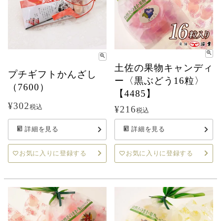
土佐の果物キャンディ
プチギフトかんざし
ー〈黒ぶどう16粒〉
（7600）
【4485】
¥
302
税込
¥
216
税込
詳細を見る
詳細を見る
お気に入りに登録する
お気に入りに登録する