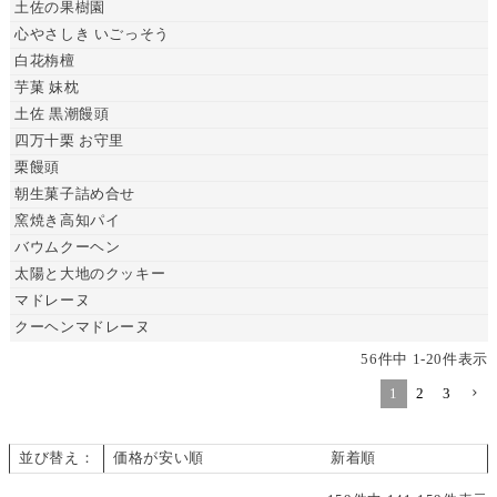
土佐の果樹園
心やさしき いごっそう
白花栴檀
芋菓 妹枕
土佐 黒潮饅頭
四万十栗 お守里
栗饅頭
朝生菓子詰め合せ
窯焼き高知パイ
バウムクーヘン
太陽と大地のクッキー
マドレーヌ
クーヘンマドレーヌ
56
件中
1
-
20
件表示
1
2
3
並び替え
価格が安い順
価格が高い順
新着順