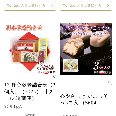
お気に入りに登録する
お気に入りに登録する
13.孫心敬老詰合せ（3
個入）（7025） 【ク
心やさしき いごっそ
ール 冷蔵便】
う3コ入 （5604）
¥
590
税込
販売期間