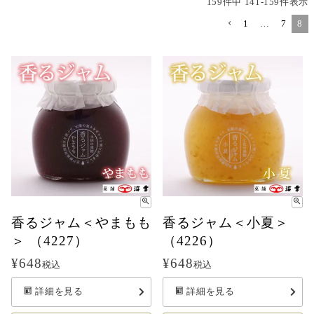
159
件中
141
-
159
件表示
1
…
7
8
香るジャム＜やまもも
香るジャム＜小夏＞
＞ （4227）
（4226）
¥
648
¥
648
税込
税込
詳細を見る
詳細を見る