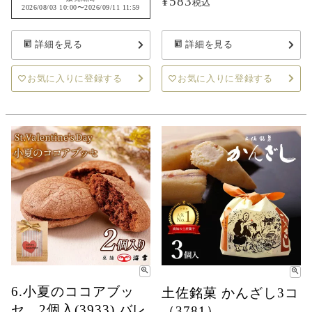
¥
583
税込
2026/08/03 10:00
〜
2026/09/11 11:59
詳細を見る
詳細を見る
お気に入りに登録する
お気に入りに登録する
6.小夏のココアブッ
土佐銘菓 かんざし3コ
セ 2個入(3933) バレ
（3781）