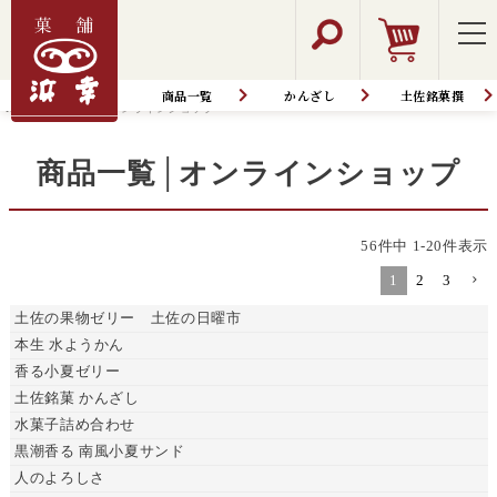
商品一覧
かんざし
土佐銘菓撰
HOME
商品一覧│オンラインショップ
商品一覧│オンラインショップ
56
件中
1
-
20
件表示
1
2
3
土佐の果物ゼリー 土佐の日曜市
本生 水ようかん
香る小夏ゼリー
土佐銘菓 かんざし
水菓子詰め合わせ
黒潮香る 南風小夏サンド
人のよろしさ