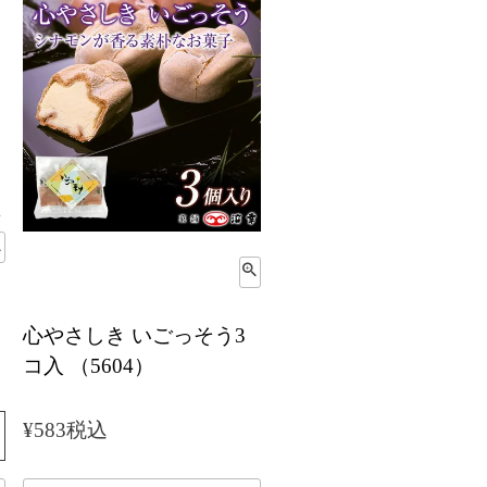
心やさしき いごっそう3
コ入 （5604）
¥
583
税込