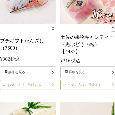
土佐の果物キャンディー
プチギフトかんざし
〈黒ぶどう16粒〉
（7600）
【4485】
¥
302
税込
¥
216
税込
詳細を見る
詳細を見る
お気に入りに登録する
お気に入りに登録する