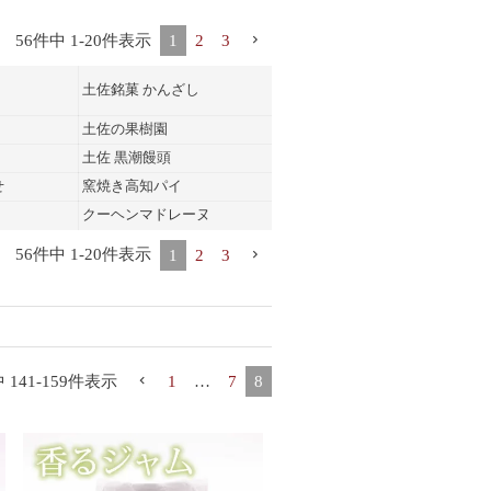
56
件中
1
-
20
件表示
1
2
3
土佐銘菓 かんざし
土佐の果樹園
土佐 黒潮饅頭
せ
窯焼き高知パイ
クーヘンマドレーヌ
56
件中
1
-
20
件表示
1
2
3
中
141
-
159
件表示
1
…
7
8