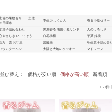
土佐の果物ゼリー 土佐
本生 水ようかん
香る小夏ゼリー
の日曜市
水菓子詰め合わせ
黒潮香る 南風小夏サンド
人のよろしさ
心やさしき いごっそう
白花栴檀
芋菓 妹枕
四万十栗 お守里
栗饅頭
朝生菓子詰め合
バウムクーヘン
太陽と大地のクッキー
マドレーヌ
並び替え
価格が安い順
価格が高い順
新着順
159
件