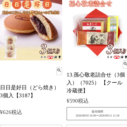
13.孫心敬老詰合せ（3個
入）（7025） 【クール
日日是好日（どら焼き）
冷蔵便】
3個入【3187】
¥
590
税込
¥
626
税込
販売期間
2026/08/03 10:00
〜
2026/09/11 11:59