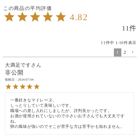
4.82
11
11
件中
1
-
10
件表示
1
2
大満足です
非公開
投稿日
2024/07/04
一番好きなマドレーヌ。

しっとりしていて美味しいです。

職場への差し入れにしましたが、評判良かったです。

お酒が使用されていないので小さいお子さんでも大丈夫です
ね。

卵の風味が強いのでそこが苦手な方は苦手かも知れません。