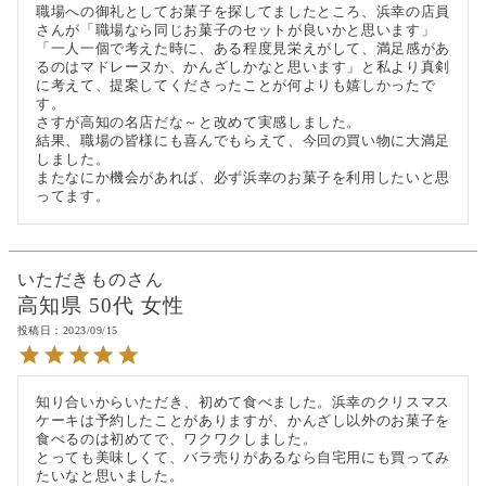
職場への御礼としてお菓子を探してましたところ、浜幸の店員
さんが「職場なら同じお菓子のセットが良いかと思います」
「一人一個で考えた時に、ある程度見栄えがして、満足感があ
るのはマドレーヌか、かんざしかなと思います」と私より真剣
に考えて、提案してくださったことが何よりも嬉しかったで
す。

さすが高知の名店だな～と改めて実感しました。

結果、職場の皆様にも喜んでもらえて、今回の買い物に大満足
しました。

またなにか機会があれば、必ず浜幸のお菓子を利用したいと思
ってます。
いただきもの
高知県
50代
女性
投稿日
2023/09/15
知り合いからいただき、初めて食べました。浜幸のクリスマス
ケーキは予約したことがありますが、かんざし以外のお菓子を
食べるのは初めてで、ワクワクしました。

とっても美味しくて、バラ売りがあるなら自宅用にも買ってみ
たいなと思いました。
