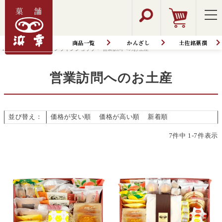
商品一覧
かんざし
土佐銘菓撰
HOME
商品一覧│オンラインショップ
営業訪問へのお土産
営業訪問へのお土産
並び替え
価格が安い順
価格が高い順
新着順
7
件中
1
-
7
件表示