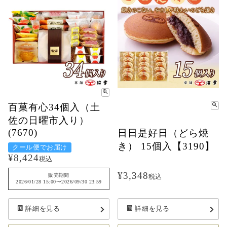
百菓有心34個入（土
佐の日曜市入り）
(7670)
日日是好日（どら焼
き） 15個入【3190】
クール便でお届け
¥
8,424
税込
¥
3,348
販売期間
税込
2026/01/28 15:00
〜
2026/09/30 23:59
詳細を見る
詳細を見る