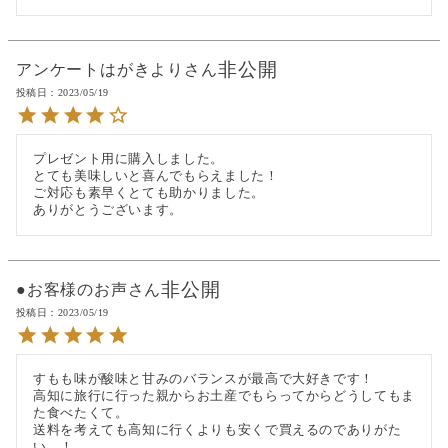
非公開
アンケートはがきより
投稿日
2023/05/19
プレゼント用に購入しました。

とても美味しいと喜んでもらえました！

ご対応も素早くとても助かりました。

ありがとうございます。
非公開
●お客様のお声
投稿日
2023/05/19
すもも味が酸味と甘みのバランスが最高で大好きです！

高知に旅行に行った親からお土産でもらってからどうしてもま
た食べたくて。

送料を考えても高知に行くよりも安くで買えるのでありがた
い…！
