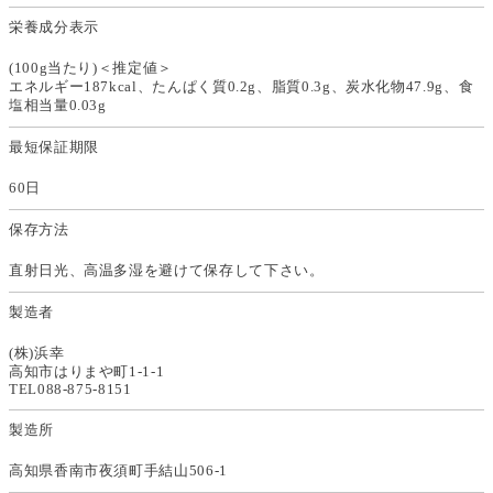
栄養成分表示
(100g当たり)＜推定値＞
エネルギー187kcal、たんぱく質0.2g、脂質0.3g、炭水化物47.9g、食
塩相当量0.03g
最短保証期限
60日
保存方法
直射日光、高温多湿を避けて保存して下さい。
製造者
(株)浜幸
高知市はりまや町1-1-1
TEL088-875-8151
製造所
高知県香南市夜須町手結山506-1